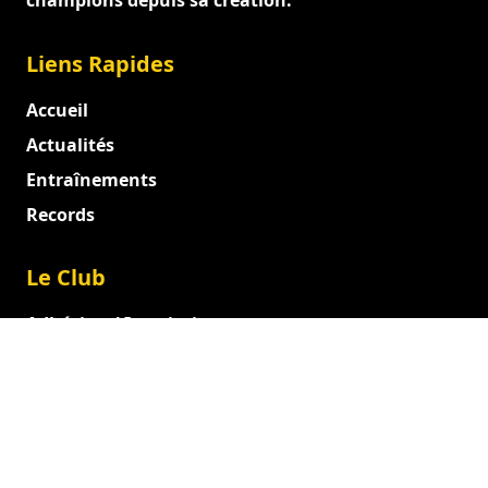
champions depuis sa création.
Liens Rapides
Accueil
Actualités
Entraînements
Records
Le Club
Adhésion / Inscription
Documents officiels
Entraîneurs et Dirigeants
Juges
Administration