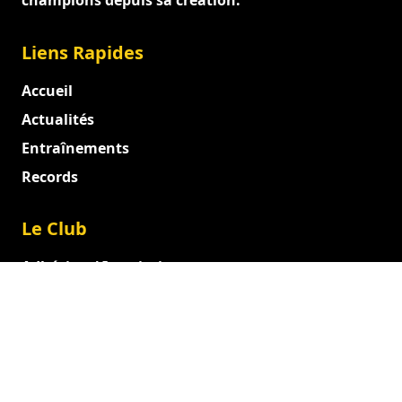
champions depuis sa création.
Liens Rapides
Accueil
Actualités
Entraînements
Records
Le Club
Adhésion / Inscription
Documents officiels
Entraîneurs et Dirigeants
Juges
Administration