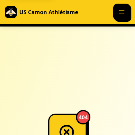
US Camon Athlétisme
404