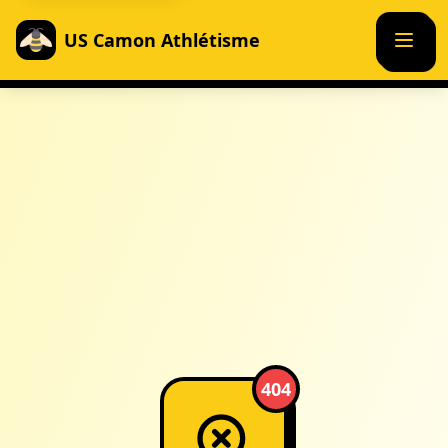
US Camon Athlétisme
404