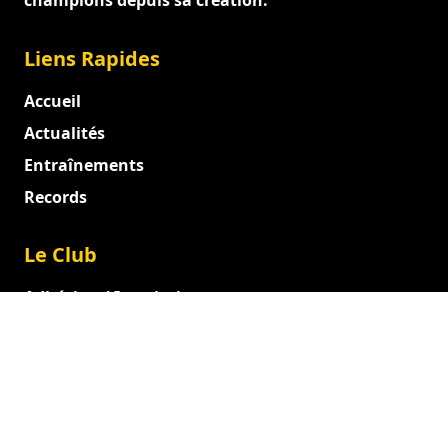
champions depuis sa création.
Liens Rapides
Accueil
Actualités
Entraînements
Records
Le Club
Adhésion / Inscription
Documents officiels
Entraîneurs et Dirigeants
Juges
Administration