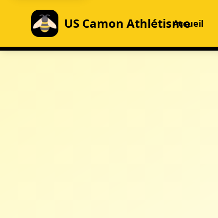
US Camon Athlétisme
Accueil