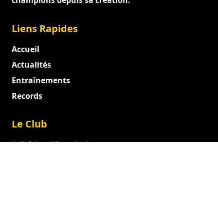
champions depuis sa création.
Liens Rapides
Accueil
Actualités
Entraînements
Records
Le Club
Adhésion / Inscription
Documents officiels
Entraîneurs et Dirigeants
Juges
Administration