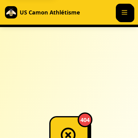
US Camon Athlétisme
404